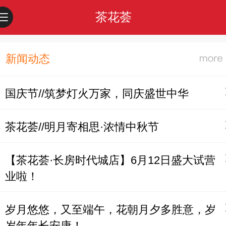
茶花荟
新闻动态
国庆节//筑梦灯火万家，同庆盛世中华
茶花荟//明月寄相思·浓情中秋节
【茶花荟·长房时代城店】6月12日盛大试营
业啦！
岁月悠悠，又至端午，花朝月夕多胜意，岁
岁年年长安康！